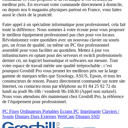
meilleur prix. En recevant votre commande directement à domicile,
ou depuis nos 6 magasins physiques partout en France, vous faites
aussi le choix de la praticité.
Faire appel à un spécialiste informatique pour professionnel, cela fait
toute la différence. Nous sommes à votre écoute pour vous proposer
le meilleur équipement professionnel pas cher pour vos locaux.
Révolutionnez votre quotidien avec un nouveau clavier ou souris
pro, un écran de qualité, ou même un PC fixe professionnel
assemblé pour vous faciliter au quotidien. Mettez à jour vos
infrastructures en optant pour des serveurs et switch professionnels
dernier cri, un logiciel bureautique et softwares sur mesure. Tout
votre espace de travail mérite une qualité irréprochable ; c’est
pourquoi Grosbill Pro vous promet les meilleurs prix sur la large
gamme de marques telles que Synology, ASUS, Epson, et tous les
constructeurs de renom. Passez directement commande sur notre site
Internet, ou contactez-nous par téléphone au 01 84 25 92 72 du
lundi au jeudi 9h-18h / vendredi 9h-16h30 (Appel non surtaxé).
Nous vous attendons dès maintenant chez Grosbill Pro, la référence
de l’équipement pour professionnel.
PC Fixes
Ordinateurs Portables
Ecrans PC
Imprimante
Claviers /
Souris
Disques Durs Externes
WebCam
Disques SSD