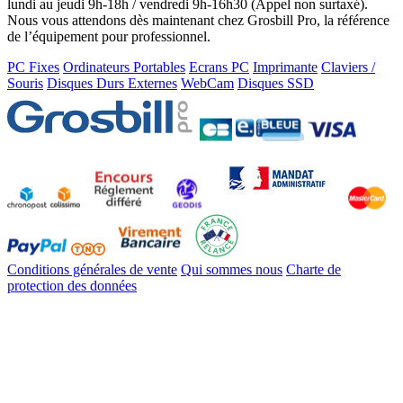
lundi au jeudi 9h-18h / vendredi 9h-16h30 (Appel non surtaxé).
Nous vous attendons dès maintenant chez Grosbill Pro, la référence
de l’équipement pour professionnel.
PC Fixes
Ordinateurs Portables
Ecrans PC
Imprimante
Claviers /
Souris
Disques Durs Externes
WebCam
Disques SSD
Conditions générales de vente
Qui sommes nous
Charte de
protection des données