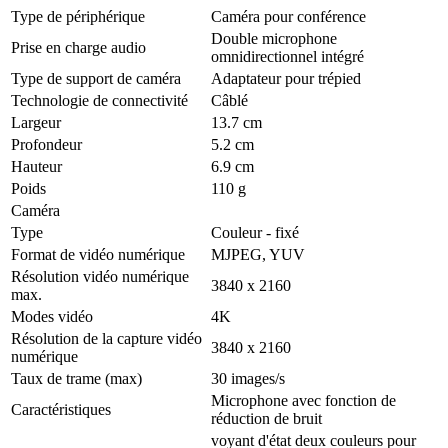
Type de périphérique
Caméra pour conférence
Double microphone
Prise en charge audio
omnidirectionnel intégré
Type de support de caméra
Adaptateur pour trépied
Technologie de connectivité
Câblé
Largeur
13.7 cm
Profondeur
5.2 cm
Hauteur
6.9 cm
Poids
110 g
Caméra
Type
Couleur - fixé
Format de vidéo numérique
MJPEG, YUV
Résolution vidéo numérique
3840 x 2160
max.
Modes vidéo
4K
Résolution de la capture vidéo
3840 x 2160
numérique
Taux de trame (max)
30 images/s
Microphone avec fonction de
Caractéristiques
réduction de bruit
voyant d'état deux couleurs pour