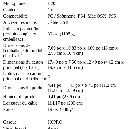
Microphone
B20
Couleur
Gris
Compatibilité
PC / Softphone, PS4, Mac OSX, PS5
Accessoires inclus
Câble USB
Poids du paquet (incl.
produit complet et
39 oz. (1105 g)
emballage)
Dimensions de
7,09 po x 10,83 po x 4,09 po (18 cm x
l'emballage du produit
27,5 cm x 10,4 cm)
(L x l x H)
Dimensions du carton
17,40 po x 7,56 po x 12,40 po (44,2 cm x
principal (L x l x H)
19,2 cm x 31,5 cm)
Unités dans le carton
4
principal du distributeur
4,41 po + 4,41 po + 9,41 po (11,2 cm +
Dimensions du produit
11,2 cm + 23,9 cm)
Hauteur du produit
9,41 po (23,9 cm)
Longueur du câble
114,17 po (290 cm)
Poids
19 oz. (538 g)
Casque
H6PRO
Style de port
Arceau