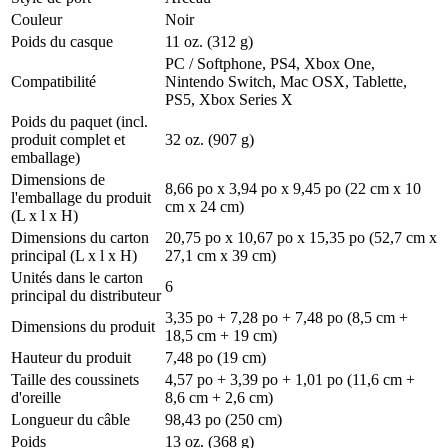
Couleur
Noir
Poids du casque
11 oz. (312 g)
PC / Softphone, PS4, Xbox One,
Compatibilité
Nintendo Switch, Mac OSX, Tablette,
PS5, Xbox Series X
Poids du paquet (incl.
produit complet et
32 oz. (907 g)
emballage)
Dimensions de
8,66 po x 3,94 po x 9,45 po (22 cm x 10
l'emballage du produit
cm x 24 cm)
(L x l x H)
Dimensions du carton
20,75 po x 10,67 po x 15,35 po (52,7 cm x
principal (L x l x H)
27,1 cm x 39 cm)
Unités dans le carton
6
principal du distributeur
3,35 po + 7,28 po + 7,48 po (8,5 cm +
Dimensions du produit
18,5 cm + 19 cm)
Hauteur du produit
7,48 po (19 cm)
Taille des coussinets
4,57 po + 3,39 po + 1,01 po (11,6 cm +
d'oreille
8,6 cm + 2,6 cm)
Longueur du câble
98,43 po (250 cm)
Poids
13 oz. (368 g)