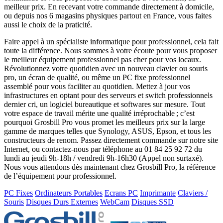
meilleur prix. En recevant votre commande directement à domicile,
ou depuis nos 6 magasins physiques partout en France, vous faites
aussi le choix de la praticité.
Faire appel à un spécialiste informatique pour professionnel, cela fait
toute la différence. Nous sommes à votre écoute pour vous proposer
le meilleur équipement professionnel pas cher pour vos locaux.
Révolutionnez votre quotidien avec un nouveau clavier ou souris
pro, un écran de qualité, ou même un PC fixe professionnel
assemblé pour vous faciliter au quotidien. Mettez à jour vos
infrastructures en optant pour des serveurs et switch professionnels
dernier cri, un logiciel bureautique et softwares sur mesure. Tout
votre espace de travail mérite une qualité irréprochable ; c’est
pourquoi Grosbill Pro vous promet les meilleurs prix sur la large
gamme de marques telles que Synology, ASUS, Epson, et tous les
constructeurs de renom. Passez directement commande sur notre site
Internet, ou contactez-nous par téléphone au 01 84 25 92 72 du
lundi au jeudi 9h-18h / vendredi 9h-16h30 (Appel non surtaxé).
Nous vous attendons dès maintenant chez Grosbill Pro, la référence
de l’équipement pour professionnel.
PC Fixes
Ordinateurs Portables
Ecrans PC
Imprimante
Claviers /
Souris
Disques Durs Externes
WebCam
Disques SSD