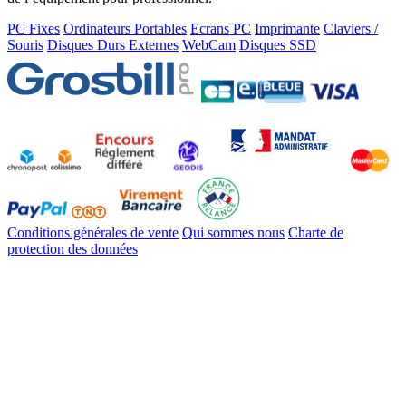
PC Fixes
Ordinateurs Portables
Ecrans PC
Imprimante
Claviers /
Souris
Disques Durs Externes
WebCam
Disques SSD
Conditions générales de vente
Qui sommes nous
Charte de
protection des données