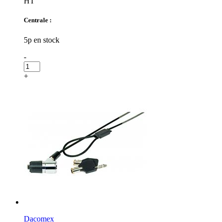
HT
Centrale :
5p en stock
-
+
Dacomex