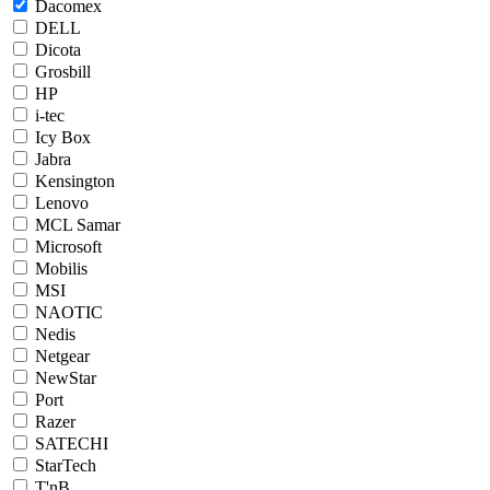
Dacomex
DELL
Dicota
Grosbill
HP
i-tec
Icy Box
Jabra
Kensington
Lenovo
MCL Samar
Microsoft
Mobilis
MSI
NAOTIC
Nedis
Netgear
NewStar
Port
Razer
SATECHI
StarTech
T'nB