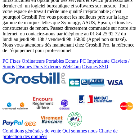
infrastructures en optant pour des serveurs et switch professionnels
dernier cri, un logiciel bureautique et softwares sur mesure. Tout
votre espace de travail mérite une qualité irréprochable ; c’est
pourquoi Grosbill Pro vous promet les meilleurs prix sur la large
gamme de marques telles que Synology, ASUS, Epson, et tous les
constructeurs de renom. Passez directement commande sur notre site
Internet, ou contactez-nous par téléphone au 01 84 25 92 72 du
lundi au jeudi 9h-18h / vendredi 9h-16h30 (Appel non surtaxé).
Nous vous attendons dès maintenant chez Grosbill Pro, la référence
de l’équipement pour professionnel.
PC Fixes
Ordinateurs Portables
Ecrans PC
Imprimante
Claviers /
Souris
Disques Durs Externes
WebCam
Disques SSD
Conditions générales de vente
Qui sommes nous
Charte de
protection des données