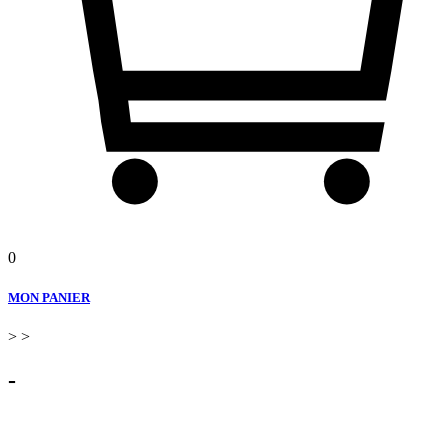
0
MON PANIER
>
>
-