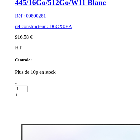
445/16Go/512Go/W11 Blanc
Réf : 00800281
ref constructeur : D6CX0EA
916,58 €
HT
Centrale :
Plus de 10p en stock
-
+