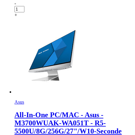
-
+
Asus
All-In-One PC/MAC - Asus -
M3700WUAK-WA051T - R5-
5500U/8G/256G/27"/W10-Seconde