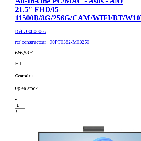
All-In-One PC/MAC - Asus - AiO
21.5" FHD/i5-
11500B/8G/256G/CAM/WIFI/BT/W10
Réf : 00800065
ref constructeur : 90PT0382-M03250
666,58 €
HT
Centrale :
0p en stock
-
+