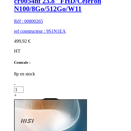
cr0054nf 23.8" FHD/Celeron
N100/8Go/512Go/W11
Réf : 00800265
ref constructeur : 9S1N1EA
499,92 €
HT
Centrale :
8p en stock
-
+