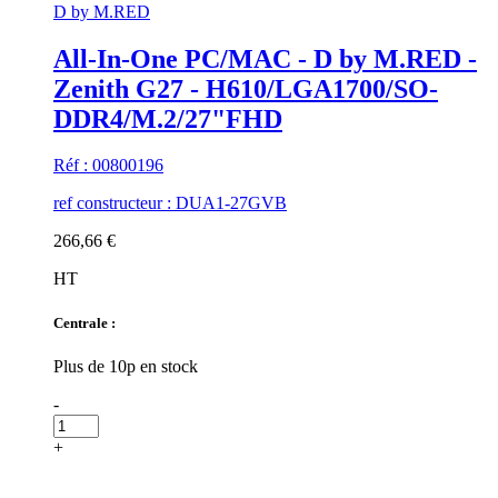
D by M.RED
All-In-One PC/MAC - D by M.RED -
Zenith G27 - H610/LGA1700/SO-
DDR4/M.2/27"FHD
Réf : 00800196
ref constructeur : DUA1-27GVB
266,66 €
HT
Centrale :
Plus de 10p en stock
-
+