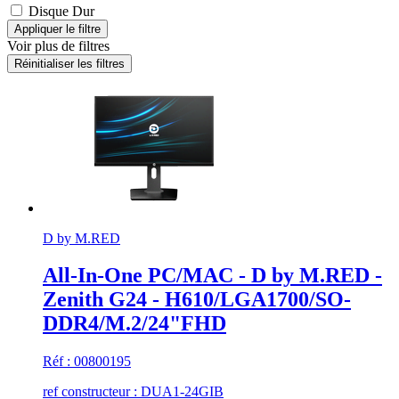
Disque Dur
Voir plus de filtres
D by M.RED
All-In-One PC/MAC - D by M.RED -
Zenith G24 - H610/LGA1700/SO-
DDR4/M.2/24"FHD
Réf : 00800195
ref constructeur : DUA1-24GIB