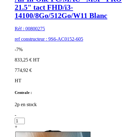
21.5" tact FHD/i3-
14100/8Go/512Go/W11 Blanc
Réf : 00800275
ref constructeur : 9S6-AC0152-605
-7%
833,25 € HT
774,92 €
HT
Centrale :
2p en stock
-
+