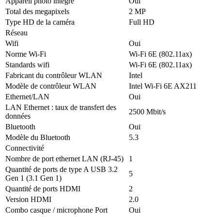
Appareil photo intégré
Oui
Total des megapixels
2 MP
Type HD de la caméra
Full HD
Réseau
Wifi
Oui
Norme Wi-Fi
Wi-Fi 6E (802.11ax)
Standards wifi
Wi-Fi 6E (802.11ax)
Fabricant du contrôleur WLAN
Intel
Modèle de contrôleur WLAN
Intel Wi-Fi 6E AX211
Ethernet/LAN
Oui
LAN Ethernet : taux de transfert des
2500 Mbit/s
données
Bluetooth
Oui
Modèle du Bluetooth
5.3
Connectivité
Nombre de port ethernet LAN (RJ-45)
1
Quantité de ports de type A USB 3.2
5
Gen 1 (3.1 Gen 1)
Quantité de ports HDMI
2
Version HDMI
2.0
Combo casque / microphone Port
Oui