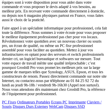
équipes sont à votre disposition pour vous aider dans votre
commande et vous proposer le devis adapté à vos besoins, au
meilleur prix. En recevant votre commande directement à domicile,
ou depuis nos 6 magasins physiques partout en France, vous faites
aussi le choix de la praticité.
Faire appel à un spécialiste informatique pour professionnel, cela fait
toute la différence. Nous sommes à votre écoute pour vous proposer
le meilleur équipement professionnel pas cher pour vos locaux.
Révolutionnez votre quotidien avec un nouveau clavier ou souris
pro, un écran de qualité, ou même un PC fixe professionnel
assemblé pour vous faciliter au quotidien. Mettez à jour vos
infrastructures en optant pour des serveurs et switch professionnels
dernier cri, un logiciel bureautique et softwares sur mesure. Tout
votre espace de travail mérite une qualité irréprochable ; c’est
pourquoi Grosbill Pro vous promet les meilleurs prix sur la large
gamme de marques telles que Synology, ASUS, Epson, et tous les
constructeurs de renom. Passez directement commande sur notre site
Internet, ou contactez-nous par téléphone au 01 84 25 92 72 du
lundi au jeudi 9h-18h / vendredi 9h-16h30 (Appel non surtaxé).
Nous vous attendons dès maintenant chez Grosbill Pro, la référence
de l’équipement pour professionnel.
PC Fixes
Ordinateurs Portables
Ecrans PC
Imprimante
Claviers /
Souris
Disques Durs Externes
WebCam
Disques SSD