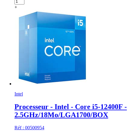
+
Intel
Processeur - Intel - Core i5-12400F -
2.5GHz/18Mo/LGA1700/BOX
Réf : 00500954