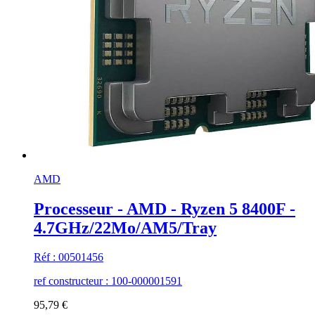
AMD
Processeur - AMD - Ryzen 5 8400F -
4.7GHz/22Mo/AM5/Tray
Réf : 00501456
ref constructeur : 100-000001591
95,79 €