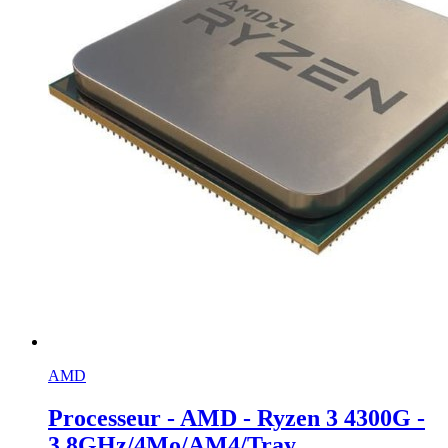
AMD
Processeur - AMD - Ryzen 3 4300G -
3,8GHz/4Mo/AM4/Tray