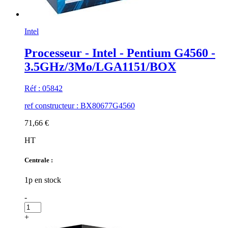
Intel
Processeur - Intel - Pentium G4560 -
3.5GHz/3Mo/LGA1151/BOX
Réf : 05842
ref constructeur : BX80677G4560
71,66 €
HT
Centrale :
1p en stock
-
+