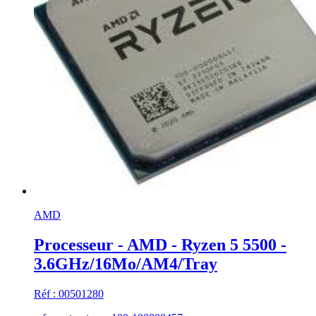
AMD
Processeur - AMD - Ryzen 5 5500 -
3.6GHz/16Mo/AM4/Tray
Réf : 00501280