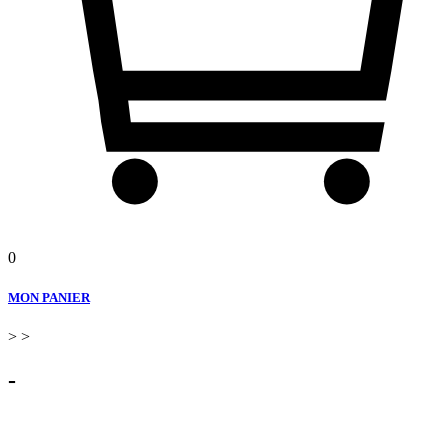
0
MON PANIER
>
>
-