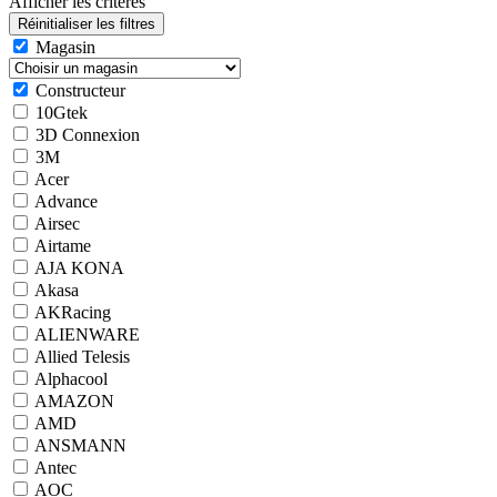
Afficher les critères
Magasin
Constructeur
10Gtek
3D Connexion
3M
Acer
Advance
Airsec
Airtame
AJA KONA
Akasa
AKRacing
ALIENWARE
Allied Telesis
Alphacool
AMAZON
AMD
ANSMANN
Antec
AOC