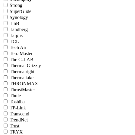
Strong
SuperGlide
Synology
T'nB
Tandberg
Targus
TCL
Tech Air
TerraMaster
The G-LAB
Thermal Grizzly
Thermalright
Thermaltake
THRONMAX
ThrustMaster
Thule
Toshiba
TP-Link
Transcend
TrendNet
Trust
TRYX