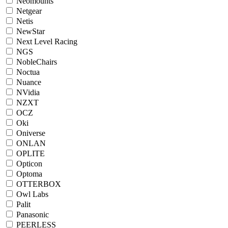
Neomounts
Netgear
Netis
NewStar
Next Level Racing
NGS
NobleChairs
Noctua
Nuance
NVidia
NZXT
OCZ
Oki
Oniverse
ONLAN
OPLITE
Opticon
Optoma
OTTERBOX
Owl Labs
Palit
Panasonic
PEERLESS