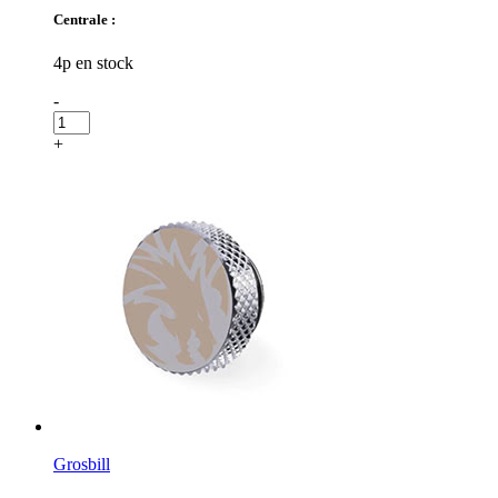
Centrale :
4p en stock
-
+
Grosbill