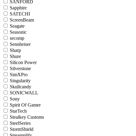
SANFORD
Sapphire
SATECHI
ScreenBeam
Seagate
Seasonic
secomp
Sennheiser
Sharp
Shure
Silicon Power
Silverstone
SimXPro
Singularity
Skullcandy
SONICWALL
Sony
Spirit Of Gamer
StarTech
Stealkey Customs
SteelSeries
StormShield
Streamplify