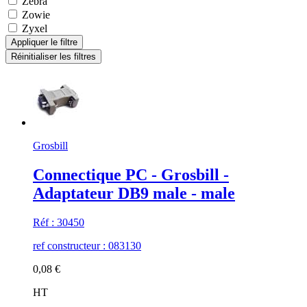
Zebra
Zowie
Zyxel
Grosbill
Connectique PC - Grosbill -
Adaptateur DB9 male - male
Réf : 30450
ref constructeur : 083130
0,08 €
HT