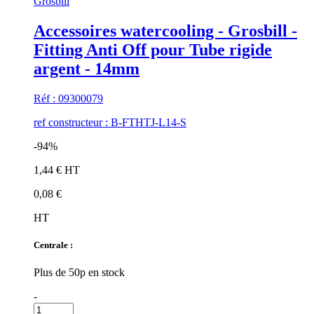
Grosbill
Accessoires watercooling - Grosbill -
Fitting Anti Off pour Tube rigide
argent - 14mm
Réf : 09300079
ref constructeur : B-FTHTJ-L14-S
-94%
1,44 € HT
0,08 €
HT
Centrale :
Plus de 50p en stock
-