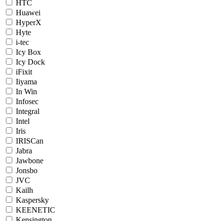
HTC
Huawei
HyperX
Hyte
i-tec
Icy Box
Icy Dock
iFixit
Iiyama
In Win
Infosec
Integral
Intel
Iris
IRISCan
Jabra
Jawbone
Jonsbo
JVC
Kailh
Kaspersky
KEENETIC
Kensington