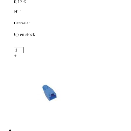
0,17 €
HT
Centrale :
6p en stock
-
+