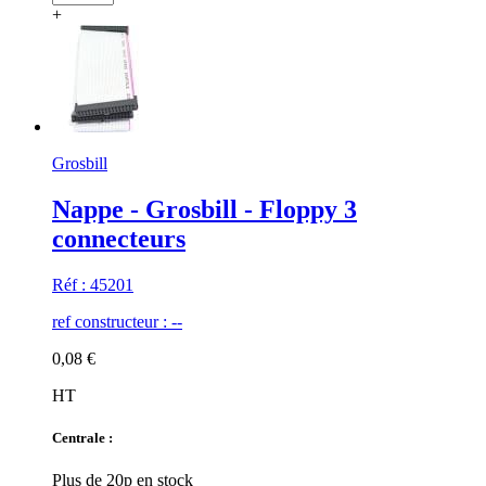
+
Grosbill
Nappe - Grosbill - Floppy 3
connecteurs
Réf : 45201
ref constructeur : --
0,08 €
HT
Centrale :
Plus de 20p en stock