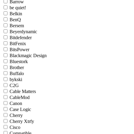
Barrow
be quiet!
Belkin
BenQ
Bersem
Beyerdynamic
Bitdefender
BitFenix
BitsPower
Blackmagic Design
Bluestork
Brother
Buffalo
bykski
C2G
Cable Matters
CableMod
Canon
Case Logic
Cherry
Cherry Xtrfy
Cisco
Compatible