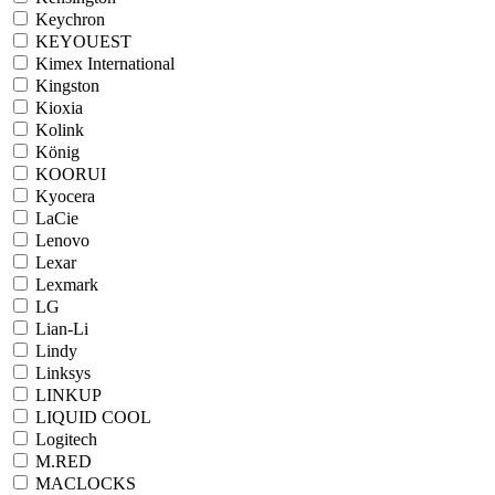
Keychron
KEYOUEST
Kimex International
Kingston
Kioxia
Kolink
König
KOORUI
Kyocera
LaCie
Lenovo
Lexar
Lexmark
LG
Lian-Li
Lindy
Linksys
LINKUP
LIQUID COOL
Logitech
M.RED
MACLOCKS