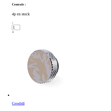
Centrale :
4p en stock
-
+
Grosbill