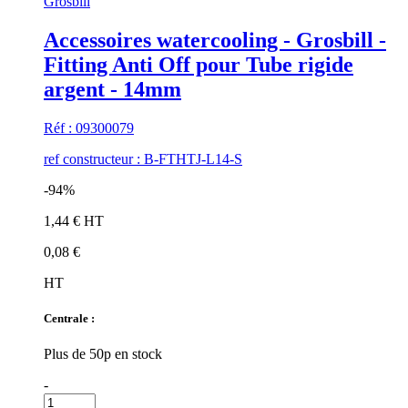
Grosbill
Accessoires watercooling - Grosbill -
Fitting Anti Off pour Tube rigide
argent - 14mm
Réf : 09300079
ref constructeur : B-FTHTJ-L14-S
-94%
1,44 € HT
0,08 €
HT
Centrale :
Plus de 50p en stock
-