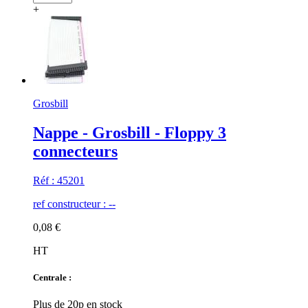
+
Grosbill
Nappe - Grosbill - Floppy 3
connecteurs
Réf : 45201
ref constructeur : --
0,08 €
HT
Centrale :
Plus de 20p en stock