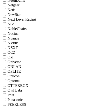
Neomounts
Netgear
Netis
NewStar
Next Level Racing
NGS
NobleChairs
Noctua
Nuance
NVidia
NZXT
OCZ
Oki
Oniverse
ONLAN
OPLITE
Opticon
Optoma
OTTERBOX
Owl Labs
Palit
Panasonic
PEERLESS