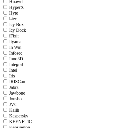
Huawei
HyperX
Hyte
i-tec
Icy Box
Icy Dock
iFixit
Iiyama
In Win
Infosec
Inno3D
Integral
Intel
Iris
IRISCan
Jabra
Jawbone
Jonsbo
JVC
Kailh
Kaspersky
KEENETIC
Kensington