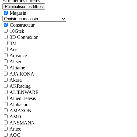
Afficher les critères
Magasin
Constructeur
10Gtek
3D Connexion
3M
Acer
Advance
Airsec
Airtame
AJA KONA
Akasa
AKRacing
ALIENWARE
Allied Telesis
Alphacool
AMAZON
AMD
ANSMANN
Antec
AOC