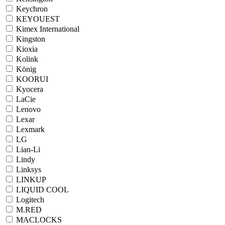
Keychron
KEYOUEST
Kimex International
Kingston
Kioxia
Kolink
König
KOORUI
Kyocera
LaCie
Lenovo
Lexar
Lexmark
LG
Lian-Li
Lindy
Linksys
LINKUP
LIQUID COOL
Logitech
M.RED
MACLOCKS