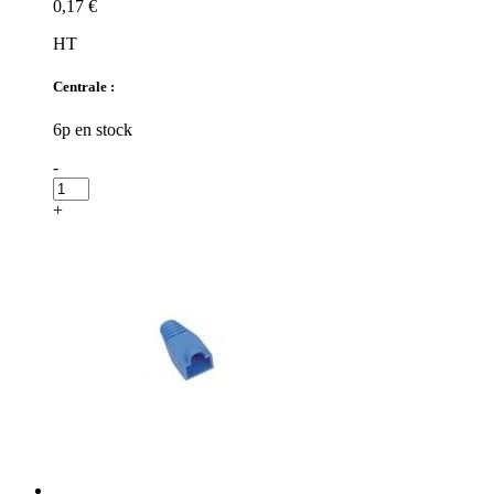
0,17 €
HT
Centrale :
6p en stock
-
+