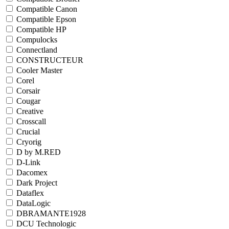
Compatible Canon
Compatible Epson
Compatible HP
Compulocks
Connectland
CONSTRUCTEUR
Cooler Master
Corel
Corsair
Cougar
Creative
Crosscall
Crucial
Cryorig
D by M.RED
D-Link
Dacomex
Dark Project
Dataflex
DataLogic
DBRAMANTE1928
DCU Technologic