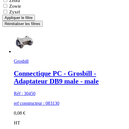
Zebra
Zowie
Zyxel
Grosbill
Connectique PC - Grosbill -
Adaptateur DB9 male - male
Réf : 30450
ref constructeur : 083130
0,08 €
HT