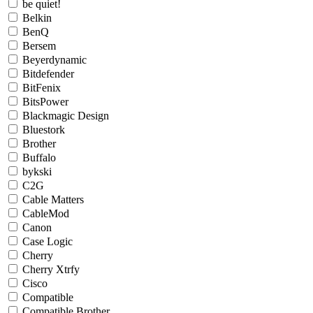
be quiet!
Belkin
BenQ
Bersem
Beyerdynamic
Bitdefender
BitFenix
BitsPower
Blackmagic Design
Bluestork
Brother
Buffalo
bykski
C2G
Cable Matters
CableMod
Canon
Case Logic
Cherry
Cherry Xtrfy
Cisco
Compatible
Compatible Brother