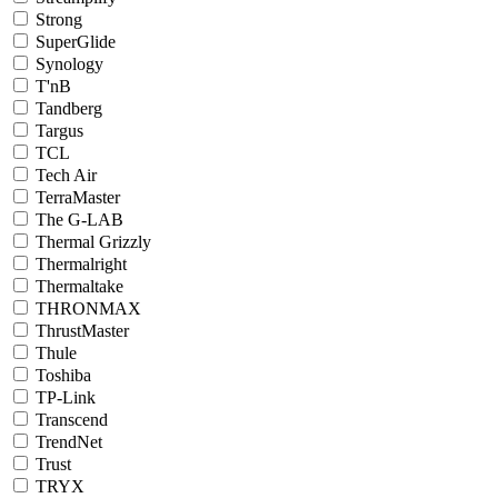
Strong
SuperGlide
Synology
T'nB
Tandberg
Targus
TCL
Tech Air
TerraMaster
The G-LAB
Thermal Grizzly
Thermalright
Thermaltake
THRONMAX
ThrustMaster
Thule
Toshiba
TP-Link
Transcend
TrendNet
Trust
TRYX