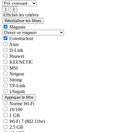
Afficher les critères
Magasin
Constructeur
Asus
D-Link
Huawei
KEENETIC
MSI
Netgear
Strong
TP-Link
Ubiquiti
Norme Wi-Fi
10/100
1 GB
Wi-Fi 7 (802.11be)
2.5 GB