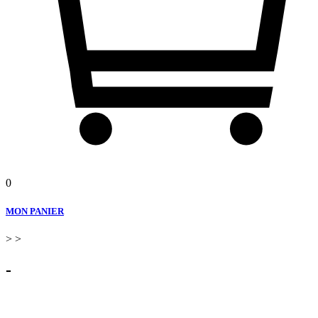
0
MON PANIER
>
>
-