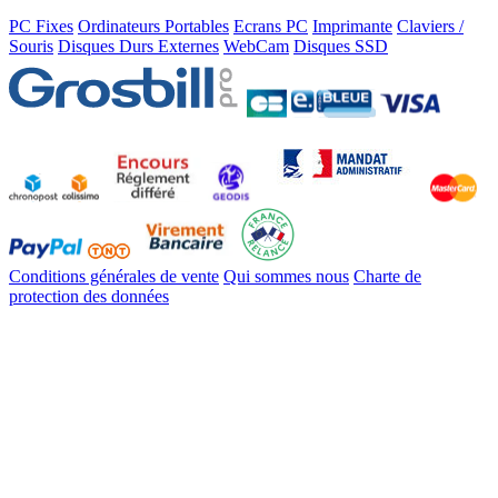
PC Fixes
Ordinateurs Portables
Ecrans PC
Imprimante
Claviers /
Souris
Disques Durs Externes
WebCam
Disques SSD
Conditions générales de vente
Qui sommes nous
Charte de
protection des données