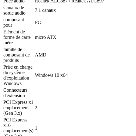
Puce audio
Realtek ALC887 / Realtek ALC897
Canaux de
7.1 canaux
sortie audio
composant
PC
pour
Elément de
forme de carte
micro ATX
mère
famille de
composant de
AMD
produits
Prise en charge
du système
Windows 10 x64
d'exploitation
Windows
Connecteurs
d'extension
PCI Express x1
emplacement
2
(Gen 3.x)
PCI Express
x16
1
emplacement(s)