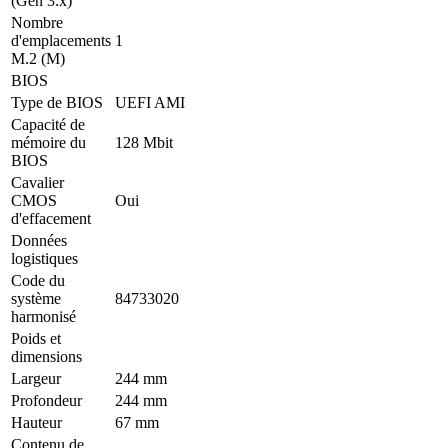
(Gen 3.x)
Nombre
d'emplacements
1
M.2 (M)
BIOS
Type de BIOS
UEFI AMI
Capacité de
mémoire du
128 Mbit
BIOS
Cavalier
CMOS
Oui
d'effacement
Données
logistiques
Code du
système
84733020
harmonisé
Poids et
dimensions
Largeur
244 mm
Profondeur
244 mm
Hauteur
67 mm
Contenu de