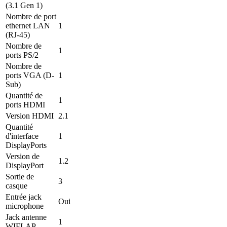
(3.1 Gen 1)
Nombre de port
ethernet LAN
1
(RJ-45)
Nombre de
1
ports PS/2
Nombre de
ports VGA (D-
1
Sub)
Quantité de
1
ports HDMI
Version HDMI
2.1
Quantité
d'interface
1
DisplayPorts
Version de
1.2
DisplayPort
Sortie de
3
casque
Entrée jack
Oui
microphone
Jack antenne
1
WIFI-AP