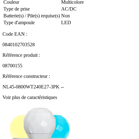
Couleur
‎Multicolore
Type de prise
‎AC/DC
Batterie(s) / Pile(s) requise(s)
‎Non
Type d'ampoule
‎LED
Code EAN :
0840102703528
Référence produit :
08700155
Référence constructeur :
NL45-0800WT240E27-3PK --
Voir plus de caractéristiques