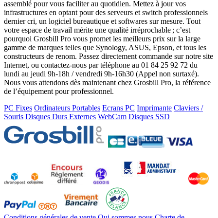
assemblé pour vous faciliter au quotidien. Mettez à jour vos
infrastructures en optant pour des serveurs et switch professionnels
dernier cri, un logiciel bureautique et softwares sur mesure. Tout
votre espace de travail mérite une qualité irréprochable ; c’est
pourquoi Grosbill Pro vous promet les meilleurs prix sur la large
gamme de marques telles que Synology, ASUS, Epson, et tous les
constructeurs de renom. Passez directement commande sur notre site
Internet, ou contactez-nous par téléphone au 01 84 25 92 72 du
lundi au jeudi 9h-18h / vendredi 9h-16h30 (Appel non surtaxé).
Nous vous attendons dès maintenant chez Grosbill Pro, la référence
de l’équipement pour professionnel.
PC Fixes
Ordinateurs Portables
Ecrans PC
Imprimante
Claviers /
Souris
Disques Durs Externes
WebCam
Disques SSD
Conditions générales de vente
Qui sommes nous
Charte de