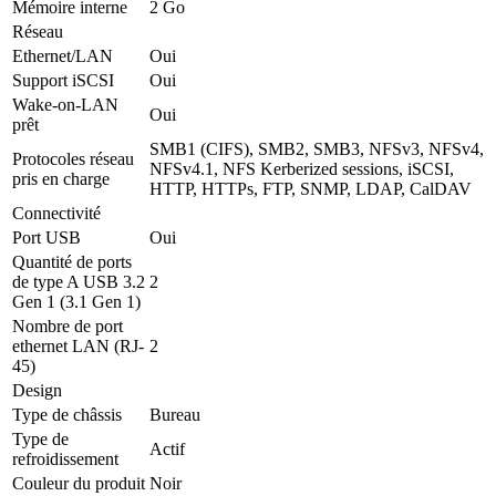
Mémoire interne
2 Go
Réseau
Ethernet/LAN
Oui
Support iSCSI
Oui
Wake-on-LAN
Oui
prêt
SMB1 (CIFS), SMB2, SMB3, NFSv3, NFSv4,
Protocoles réseau
NFSv4.1, NFS Kerberized sessions, iSCSI,
pris en charge
HTTP, HTTPs, FTP, SNMP, LDAP, CalDAV
Connectivité
Port USB
Oui
Quantité de ports
de type A USB 3.2
2
Gen 1 (3.1 Gen 1)
Nombre de port
ethernet LAN (RJ-
2
45)
Design
Type de châssis
Bureau
Type de
Actif
refroidissement
Couleur du produit
Noir