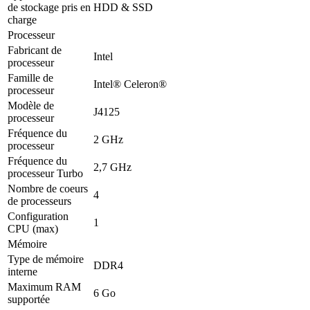
de stockage pris en
HDD & SSD
charge
Processeur
Fabricant de
Intel
processeur
Famille de
Intel® Celeron®
processeur
Modèle de
J4125
processeur
Fréquence du
2 GHz
processeur
Fréquence du
2,7 GHz
processeur Turbo
Nombre de coeurs
4
de processeurs
Configuration
1
CPU (max)
Mémoire
Type de mémoire
DDR4
interne
Maximum RAM
6 Go
supportée